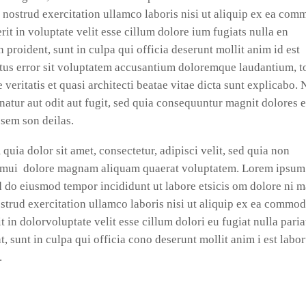
nostrud exercitation ullamco laboris nisi ut aliquip ex ea co
it in voluptate velit esse cillum dolore ium fugiats nulla en
 proident, sunt in culpa qui officia deserunt mollit anim id est
atus error sit voluptatem accusantium doloremque laudantium, 
 veritatis et quasi architecti beatae vitae dicta sunt explicabo.
natur aut odit aut fugit, sed quia consequuntur magnit dolores 
 sem son deilas.
ia dolor sit amet, consectetur, adipisci velit, sed quia non
umui dolore magnam aliquam quaerat voluptatem. Lorem ipsum
sed do eiusmod tempor incididunt ut labore etsicis om dolore ni 
strud exercitation ullamco laboris nisi ut aliquip ex ea commo
t in dolorvoluptate velit esse cillum dolori eu fugiat nulla paria
, sunt in culpa qui officia cono deserunt mollit anim i est labo
.