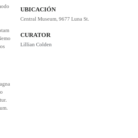
mmodo
UBICACIÓN
Central Museum, 9677 Luna St.
totam
CURATOR
 Nemo
Lillian Colden
eos
magna
do
tur.
rum.