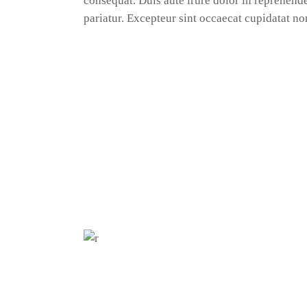
consequat. Duis aute irure dolor in reprehender
pariatur. Excepteur sint occaecat cupidatat no