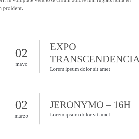
it in voluptate velit esse cillum dolore ium fugiats nulla en
n proident.
EXPO
02
TRANSCENDENCI
mayo
Lorem ipsum dolor sit amet
02
JERONYMO – 16H
Lorem ipsum dolor sit amet
marzo