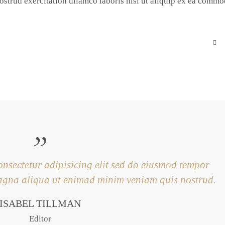
strud exercitation ullamco laboris nisi ut aliquip ex ea comm
onsectetur adipisicing elit sed do eiusmod tempor
 magna aliqua ut enimad minim veniam quis nostrud.
ISABEL TILLMAN
Editor